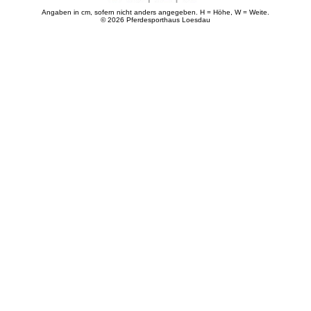
Angaben in cm, sofern nicht anders angegeben. H = Höhe, W = Weite.
© 2026 Pferdesporthaus Loesdau