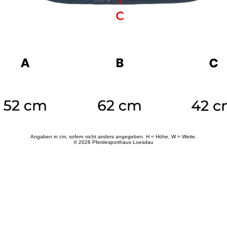
Angaben in cm, sofern nicht anders angegeben. H = Höhe, W = Weite.
© 2026 Pferdesporthaus Loesdau